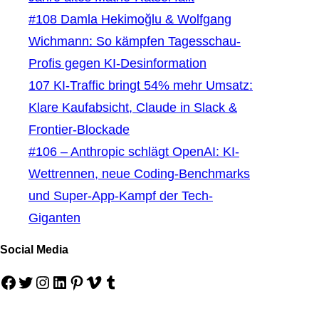
#108 Damla Hekimoğlu & Wolfgang
Wichmann: So kämpfen Tagesschau-
Profis gegen KI-Desinformation
107 KI-Traffic bringt 54% mehr Umsatz:
Klare Kaufabsicht, Claude in Slack &
Frontier-Blockade
#106 – Anthropic schlägt OpenAI: KI-
Wettrennen, neue Coding-Benchmarks
und Super-App-Kampf der Tech-
Giganten
Social Media
Facebook
Twitter
Instagram
LinkedIn
Pinterest
Vimeo
Tumblr