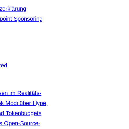
zerklärung
point Sponsoring
zed
en im Realitäts-
ek Modi über Hype,
nd Tokenbudgets
s Open-Source-