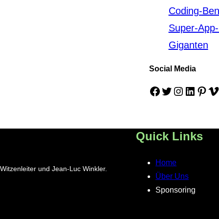
Coding-Be
Super-App-
Giganten
Social Media
Facebook
Twitter
Instagram
LinkedIn
Pinterest
Vimeo
Quick Links
Home
Witzenleiter und Jean-Luc Winkler.
Über Uns
Sponsoring