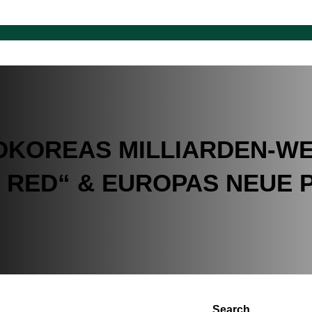
ÜDKOREAS MILLIARDEN-W
 RED“ & EUROPAS NEUE 
Search