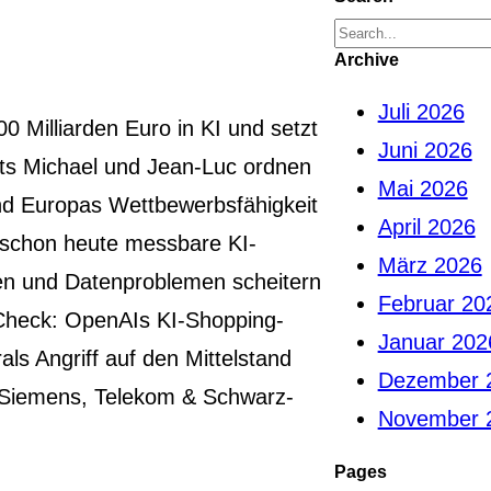
S
Archive
e
Juli 2026
a
0 Milliarden Euro in KI und setzt
Juni 2026
r
ts Michael und Jean-Luc ordnen
Mai 2026
c
und Europas Wettbewerbsfähigkeit
April 2026
h
schon heute messbare KI-
März 2026
ien und Datenproblemen scheitern
Februar 20
-Check: OpenAIs KI-Shopping-
Januar 202
ls Angriff auf den Mittelstand
Dezember 
u Siemens, Telekom & Schwarz-
November 
Pages