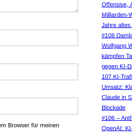
Offensive, 
Milliarden-
Jahre altes
#108 Damla
Wolfgang 
kämpfen Ta
gegen KI-D
107 KI-Traf
Umsatz: Kla
Claude in S
Blockade
#106 – Anth
em Browser für meinen
OpenAI: KI